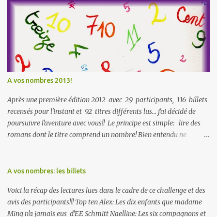
u
n
c
o
m
m
e
n
A vos nombres 2013!
t
Après une première édition 2012 avec 29 participants, 116 billets
a
recensés pour l'instant et 92 titres différents lus... j'ai décidé de
i
r
poursuivre l'aventure avec vous!! Le principe est simple: lire des
e
romans dont le titre comprend un nombre! Bien entendu ne
comptent pas les numéros de saga ou de tomes... Seul le titre est
pris en compte! Le challenge se termine à la fin de l'année 2013! Le
but étant d'échanger et de partager, les avis sur les livres lus sont
A vos nombres: les billets
évidemment les bienvenus!!!! Il y a trois catégories : top
Voici la récap des lectures lues dans le cadre de ce challenge et des
ten , aléatoire et math'en mots Pour chaque catégorie, il y a quatre
avis des participants!!! Top ten Alex: Les dix enfants que madame
niveaux de difficulté selon le nombre de livres qu'on a réussi à lire.
Ming n'a jamais eus d'EE Schmitt Naelline: Les six compagnons et
Un nombre ou un mot ne peut compter qu'une fois par catégorie.