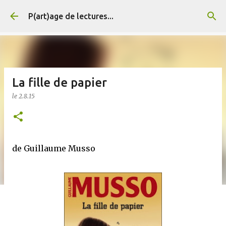
Accéder au contenu principal
P(art)age de lectures...
La fille de papier
le
2.8.15
de Guillaume Musso