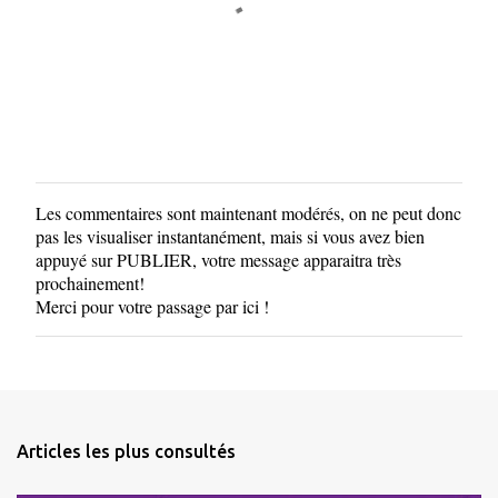
s
Les commentaires sont maintenant modérés, on ne peut donc
E
pas les visualiser instantanément, mais si vous avez bien
n
appuyé sur PUBLIER, votre message apparaitra très
r
prochainement!
e
Merci pour votre passage par ici !
g
i
s
t
r
e
Articles les plus consultés
r