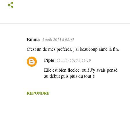
Emma
3 août 2015 à 08:47
C
C'est un de mes préférés, j'ai beaucoup aimé la fin.
o
m
Piplo
22 août 2015 à 22:19
m
Elle est bien ficelée, oui! J'y avais pensé
e
au début puis plus du tout!!!
n
t
RÉPONDRE
a
i
r
e